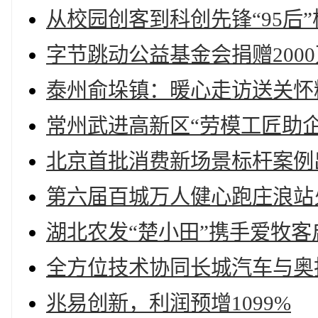
从校园创客到科创先锋“95后
字节跳动公益基金会捐赠200
泰州俞垛镇：暖心走访送关怀
常州武进高新区“劳模工匠助企
北京首批消费新场景标杆案例
第六届百城万人健心跑庄浪站
湖北农发“楚小田”携手爱牧
全方位技术协同长城汽车与奥
兆易创新，利润预增1099%