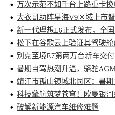
万次示范不如千台上路重卡换
大衣哥助阵星海V9区域上市暨
新一代理想L6正式发布，全国统
松下在谷歌云上验证其驾驶舱
别克至境E7第两万台新车交
暑期自驾热潮升温，骆驼AG
靖江市孤山镇城北园区：暑期文
科技擎航筑梦苍穹！欧曼银河
破解新能源汽车维修难题